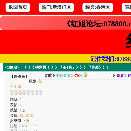
返回首页
热门:新澳门区
经典:香港区
表
《红姐论坛:078800
记住我们:078800.
<189期>：《《《 铁彩民 》》》『杀1肖』》》》已更新》》》
导航
本帖查看
2470
次
查看〖
【铁彩民】
级别:
新
手上路
精华:
0
发帖:
2
威望:
2 点
金钱:
201 RMB
贡献值:
2 点
注册:2023-11-22