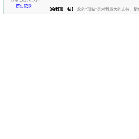
登录:2023-11-24
历史记录
【给我顶一帖】
您的“顶贴”是对我最大的支持、是给了我