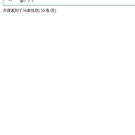
新》》》
共搜索到了34条信息[ 50 条/页]