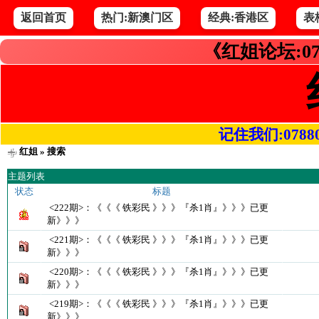
返回首页
热门:新澳门区
经典:香港区
表
《红姐论坛:07
记住我们:078800.
红姐
» 搜索
主题列表
状态
标题
<222期>：《《《 铁彩民 》》》『杀1肖』》》》已更
新》》》
<221期>：《《《 铁彩民 》》》『杀1肖』》》》已更
新》》》
<220期>：《《《 铁彩民 》》》『杀1肖』》》》已更
新》》》
<219期>：《《《 铁彩民 》》》『杀1肖』》》》已更
新》》》