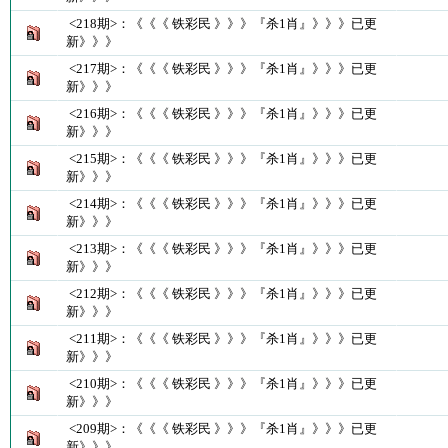
<218期>：《《《 铁彩民 》》》『杀1肖』》》》已更
新》》》
<217期>：《《《 铁彩民 》》》『杀1肖』》》》已更
新》》》
<216期>：《《《 铁彩民 》》》『杀1肖』》》》已更
新》》》
<215期>：《《《 铁彩民 》》》『杀1肖』》》》已更
新》》》
<214期>：《《《 铁彩民 》》》『杀1肖』》》》已更
新》》》
<213期>：《《《 铁彩民 》》》『杀1肖』》》》已更
新》》》
<212期>：《《《 铁彩民 》》》『杀1肖』》》》已更
新》》》
<211期>：《《《 铁彩民 》》》『杀1肖』》》》已更
新》》》
<210期>：《《《 铁彩民 》》》『杀1肖』》》》已更
新》》》
<209期>：《《《 铁彩民 》》》『杀1肖』》》》已更
新》》》