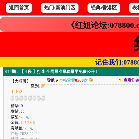
返回首页
热门:新澳门区
经典:香港区
表
《红姐论坛:078800
记住我们:078800.
074期：【 4 段 】打造-全网最准最稳最早免费公开！
导航
本帖查看
8560
次
查看〖
【大顺哥】
级别:
新
手上路
精华:
0
发帖:
20
威望:
20 点
金钱:
147 RMB
贡献值:
20 点
注册:2023-11-22