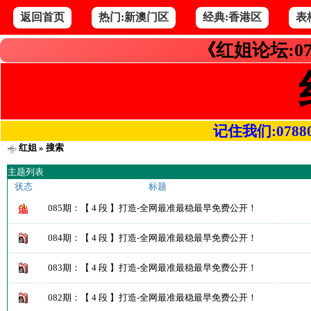
返回首页
热门:新澳门区
经典:香港区
表
《红姐论坛:07
记住我们:078800.
红姐
» 搜索
主题列表
状态
标题
085期：【 4 段 】打造-全网最准最稳最早免费公开！
084期：【 4 段 】打造-全网最准最稳最早免费公开！
083期：【 4 段 】打造-全网最准最稳最早免费公开！
082期：【 4 段 】打造-全网最准最稳最早免费公开！