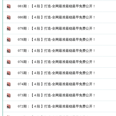
081期：【 4 段 】打造-全网最准最稳最早免费公开！
080期：【 4 段 】打造-全网最准最稳最早免费公开！
079期：【 4 段 】打造-全网最准最稳最早免费公开！
078期：【 4 段 】打造-全网最准最稳最早免费公开！
077期：【 4 段 】打造-全网最准最稳最早免费公开！
076期：【 4 段 】打造-全网最准最稳最早免费公开！
075期：【 4 段 】打造-全网最准最稳最早免费公开！
074期：【 4 段 】打造-全网最准最稳最早免费公开！
073期：【 4 段 】打造-全网最准最稳最早免费公开！
072期：【 4 段 】打造-全网最准最稳最早免费公开！