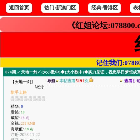
返回首页
热门:新澳门区
经典:香港区
表
《红姐论坛:078800
记住我们:078800.
074期.↙天地一剑↙{大小数中}◆{大小数中}◆实力见证，祝您早日梦想成
导航
本帖查看
5191
次
查看〖
【天地一剑】
级别:
新手上路
精华:
0
发帖:
18
威望:
18 点
金钱:
258 RMB
贡献值:
18 点
注册:2023-11-22