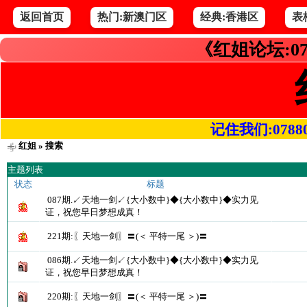
返回首页
热门:新澳门区
经典:香港区
表
《红姐论坛:07
记住我们:078800.
红姐
» 搜索
主题列表
状态
标题
087期.↙天地一剑↙{大小数中}◆{大小数中}◆实力见
证，祝您早日梦想成真！
221期:〖天地一剑〗〓(＜ 平特一尾 ＞)〓
086期.↙天地一剑↙{大小数中}◆{大小数中}◆实力见
证，祝您早日梦想成真！
220期:〖天地一剑〗〓(＜ 平特一尾 ＞)〓