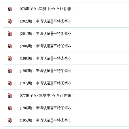
078期￥￥≮單雙中≯￥￥让你赚！
(202期)：申请认证╬平特①肖╬
(201期)：申请认证╬平特①肖╬
(200期)：申请认证╬平特①肖╬
(199期)：申请认证╬平特①肖╬
(198期)：申请认证╬平特①肖╬
(197期)：申请认证╬平特①肖╬
077期￥￥≮單雙中≯￥￥让你赚！
(196期)：申请认证╬平特①肖╬
(195期)：申请认证╬平特①肖╬