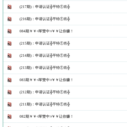
(217期)：申请认证╬平特①肖╬
(216期)：申请认证╬平特①肖╬
084期￥￥≮單雙中≯￥￥让你赚！
(215期)：申请认证╬平特①肖╬
(214期)：申请认证╬平特①肖╬
(213期)：申请认证╬平特①肖╬
083期￥￥≮單雙中≯￥￥让你赚！
(212期)：申请认证╬平特①肖╬
(211期)：申请认证╬平特①肖╬
082期￥￥≮單雙中≯￥￥让你赚！