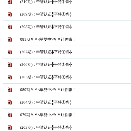
(210期)：申请认证╬平特①肖╬
(209期)：申请认证╬平特①肖╬
(208期)：申请认证╬平特①肖╬
081期￥￥≮單雙中≯￥￥让你赚！
(207期)：申请认证╬平特①肖╬
(206期)：申请认证╬平特①肖╬
(205期)：申请认证╬平特①肖╬
080期￥￥≮單雙中≯￥￥让你赚！
(204期)：申请认证╬平特①肖╬
079期￥￥≮單雙中≯￥￥让你赚！
(203期)：申请认证╬平特①肖╬