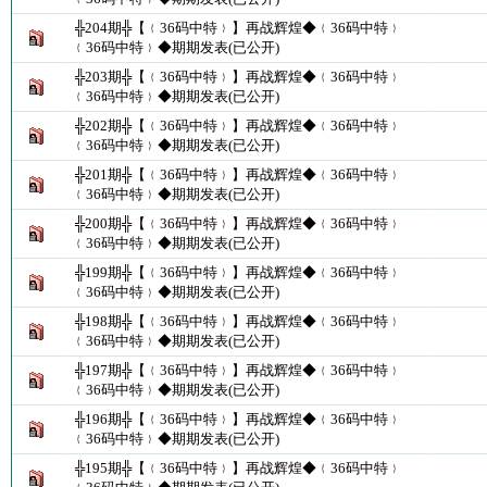
╬204期╬【﹛36码中特﹜】再战辉煌◆﹛36码中特﹜
﹛36码中特﹜◆期期发表(已公开)
╬203期╬【﹛36码中特﹜】再战辉煌◆﹛36码中特﹜
﹛36码中特﹜◆期期发表(已公开)
╬202期╬【﹛36码中特﹜】再战辉煌◆﹛36码中特﹜
﹛36码中特﹜◆期期发表(已公开)
╬201期╬【﹛36码中特﹜】再战辉煌◆﹛36码中特﹜
﹛36码中特﹜◆期期发表(已公开)
╬200期╬【﹛36码中特﹜】再战辉煌◆﹛36码中特﹜
﹛36码中特﹜◆期期发表(已公开)
╬199期╬【﹛36码中特﹜】再战辉煌◆﹛36码中特﹜
﹛36码中特﹜◆期期发表(已公开)
╬198期╬【﹛36码中特﹜】再战辉煌◆﹛36码中特﹜
﹛36码中特﹜◆期期发表(已公开)
╬197期╬【﹛36码中特﹜】再战辉煌◆﹛36码中特﹜
﹛36码中特﹜◆期期发表(已公开)
╬196期╬【﹛36码中特﹜】再战辉煌◆﹛36码中特﹜
﹛36码中特﹜◆期期发表(已公开)
╬195期╬【﹛36码中特﹜】再战辉煌◆﹛36码中特﹜