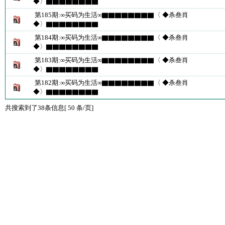
◆〉▇▇▇▇▇▇▇▇
第185期:∞买码为生活∞▇▇▇▇▇▇▇▇〈 ◆杀叁肖
◆〉▇▇▇▇▇▇▇▇
第184期:∞买码为生活∞▇▇▇▇▇▇▇▇〈 ◆杀叁肖
◆〉▇▇▇▇▇▇▇▇
第183期:∞买码为生活∞▇▇▇▇▇▇▇▇〈 ◆杀叁肖
◆〉▇▇▇▇▇▇▇▇
第182期:∞买码为生活∞▇▇▇▇▇▇▇▇〈 ◆杀叁肖
◆〉▇▇▇▇▇▇▇▇
共搜索到了38条信息[ 50 条/页]