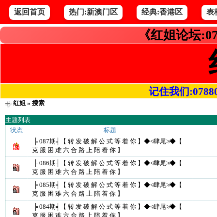
返回首页
热门:新澳门区
经典:香港区
表
《红姐论坛:07
记住我们:078800.
红姐
» 搜索
主题列表
状态
标题
╞ 087期╡【 转 发 破 解 公 式 等 着 你 】◆≮肆尾≯◆【
克 服 困 难 六 合 路 上 陪 着 你 】
╞ 086期╡【 转 发 破 解 公 式 等 着 你 】◆≮肆尾≯◆【
克 服 困 难 六 合 路 上 陪 着 你 】
╞ 085期╡【 转 发 破 解 公 式 等 着 你 】◆≮肆尾≯◆【
克 服 困 难 六 合 路 上 陪 着 你 】
╞ 084期╡【 转 发 破 解 公 式 等 着 你 】◆≮肆尾≯◆【
克 服 困 难 六 合 路 上 陪 着 你 】