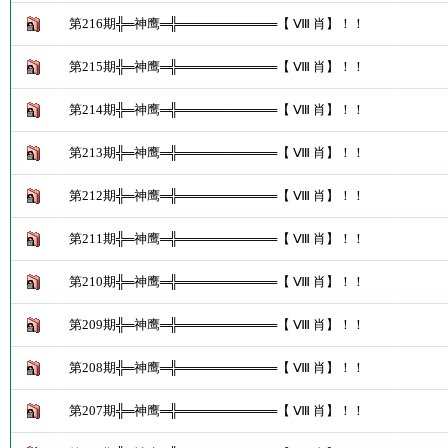
第216期╬═神鹰═╬═══════════【 Ⅷ 肖】！！
第215期╬═神鹰═╬═══════════【 Ⅷ 肖】！！
第214期╬═神鹰═╬═══════════【 Ⅷ 肖】！！
第213期╬═神鹰═╬═══════════【 Ⅷ 肖】！！
第212期╬═神鹰═╬═══════════【 Ⅷ 肖】！！
第211期╬═神鹰═╬═══════════【 Ⅷ 肖】！！
第210期╬═神鹰═╬═══════════【 Ⅷ 肖】！！
第209期╬═神鹰═╬═══════════【 Ⅷ 肖】！！
第208期╬═神鹰═╬═══════════【 Ⅷ 肖】！！
第207期╬═神鹰═╬═══════════【 Ⅷ 肖】！！