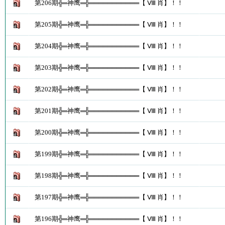
第206期╬═神鹰═╬═══════════【 Ⅷ 肖】！！
第205期╬═神鹰═╬═══════════【 Ⅷ 肖】！！
第204期╬═神鹰═╬═══════════【 Ⅷ 肖】！！
第203期╬═神鹰═╬═══════════【 Ⅷ 肖】！！
第202期╬═神鹰═╬═══════════【 Ⅷ 肖】！！
第201期╬═神鹰═╬═══════════【 Ⅷ 肖】！！
第200期╬═神鹰═╬═══════════【 Ⅷ 肖】！！
第199期╬═神鹰═╬═══════════【 Ⅷ 肖】！！
第198期╬═神鹰═╬═══════════【 Ⅷ 肖】！！
第197期╬═神鹰═╬═══════════【 Ⅷ 肖】！！
第196期╬═神鹰═╬═══════════【 Ⅷ 肖】！！