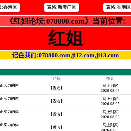
典:香港区
表格:新澳门区
表格:香港区
《红姐论坛:078800.com》当前位置:
红姐
记住我们:078800.com,ji12.com,ji13.com
论坛
作者
真正实力的体
马上到家
【香港】
2026-08-07
真正实力的体
马上到家
【香港】
2026-08-05
真正实力的体
马上到家
【香港】
2026-08-02
真正实力的体
马上到家
【香港】
2026-07-30