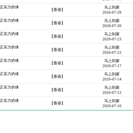
真正实力的体
马上到家
【香港】
2026-07-29
真正实力的体
马上到家
【香港】
2026-07-26
真正实力的体
马上到家
【香港】
2026-07-23
真正实力的体
马上到家
【香港】
2026-07-22
真正实力的体
马上到家
【香港】
2026-07-17
真正实力的体
马上到家
【香港】
2026-07-14
真正实力的体
马上到家
【香港】
2026-07-12
真正实力的体
马上到家
【香港】
2026-07-10