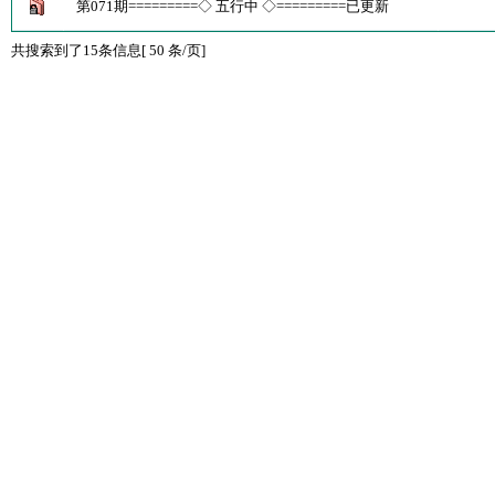
第071期=========◇ 五行中 ◇=========已更新
共搜索到了15条信息[ 50 条/页]