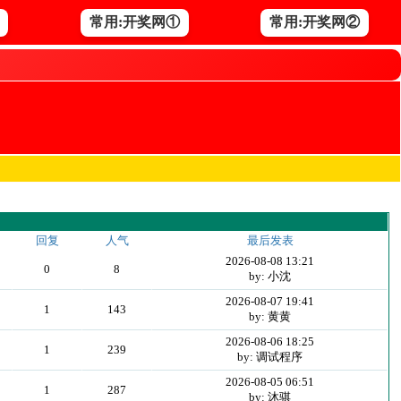
常用:开奖网①
常用:开奖网②
回复
人气
最后发表
2026-08-08 13:21
0
8
by: 小沈
2026-08-07 19:41
1
143
by: 黄黄
2026-08-06 18:25
1
239
by: 调试程序
2026-08-05 06:51
1
287
by: 沐骐