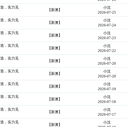
打造，实力见
小沈
【新澳】
2026-07-25
打造，实力见
小沈
【新澳】
2026-07-24
打造，实力见
小沈
【新澳】
2026-07-23
打造，实力见
小沈
【新澳】
2026-07-22
打造，实力见
小沈
【新澳】
2026-07-20
打造，实力见
小沈
【新澳】
2026-07-20
打造，实力见
小沈
【新澳】
2026-07-19
打造，实力见
小沈
【新澳】
2026-07-18
打造，实力见
小沈
【新澳】
2026-07-17
打造，实力见
小沈
【新澳】