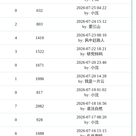
2026-07-25 04:22
0
632
by: 小沈
2026-07-24 15:12
2
803
by: 爱江山
2026-07-23 08:10
4
1410
by: 风中赶路人
2026-07-22 18:21
3
1522
by: 研究特码
2026-07-20 23:46
0
1671
by: 小沈
2026-07-20 14:28
1
1096
by: 我是一片云
2026-07-19 01:02
0
817
by: 小沈
2026-07-18 16:56
7
2082
by: 道法自然
2026-07-17 08:20
0
928
by: 小沈
2026-07-16 15:15
6
1688
by: 生肖密码