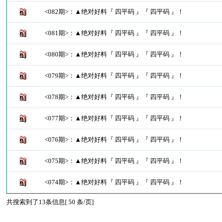
<082期>：▲绝对好料『 四平码 』『 四平码 』！
<081期>：▲绝对好料『 四平码 』『 四平码 』！
<080期>：▲绝对好料『 四平码 』『 四平码 』！
<079期>：▲绝对好料『 四平码 』『 四平码 』！
<078期>：▲绝对好料『 四平码 』『 四平码 』！
<077期>：▲绝对好料『 四平码 』『 四平码 』！
<076期>：▲绝对好料『 四平码 』『 四平码 』！
<075期>：▲绝对好料『 四平码 』『 四平码 』！
<074期>：▲绝对好料『 四平码 』『 四平码 』！
共搜索到了13条信息[ 50 条/页]