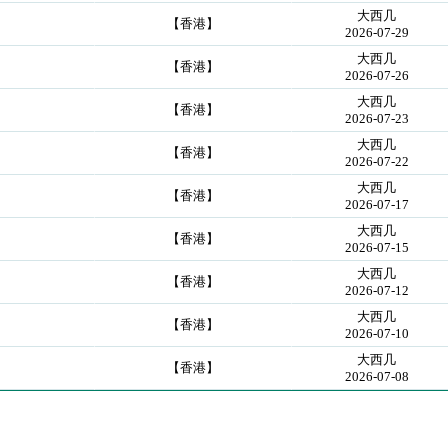
大西几
【香港】
2026-07-29
大西几
【香港】
2026-07-26
大西几
【香港】
2026-07-23
大西几
【香港】
2026-07-22
大西几
【香港】
2026-07-17
大西几
【香港】
2026-07-15
大西几
【香港】
2026-07-12
大西几
【香港】
2026-07-10
大西几
【香港】
2026-07-08