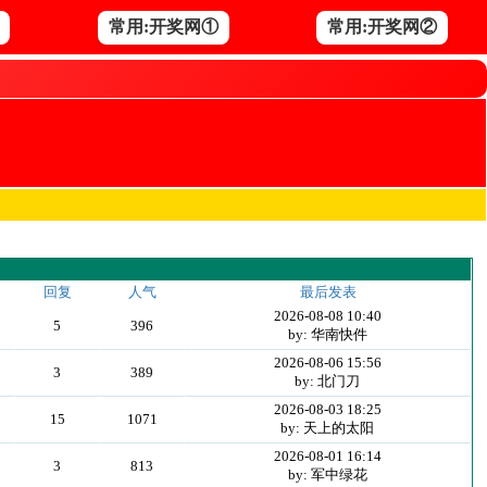
常用:开奖网①
常用:开奖网②
回复
人气
最后发表
2026-08-08 10:40
5
396
by: 华南快件
2026-08-06 15:56
3
389
by: 北门刀
2026-08-03 18:25
15
1071
by: 天上的太阳
2026-08-01 16:14
3
813
by: 军中绿花