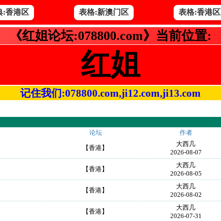
典:香港区
表格:新澳门区
表格:香港区
《红姐论坛:078800.com》当前位置:
红姐
记住我们:078800.com,ji12.com,ji13.com
论坛
作者
大西几
【香港】
2026-08-07
大西几
【香港】
2026-08-05
大西几
【香港】
2026-08-02
大西几
【香港】
2026-07-31