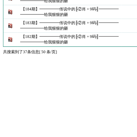
━━━━━━给我狠狠的砸
【184期】━━━━━传说中的╟②肖 + 9码╢━━━━━
━━━━━━给我狠狠的砸
【183期】━━━━━传说中的╟②肖 + 9码╢━━━━━
━━━━━━给我狠狠的砸
【182期】━━━━━传说中的╟②肖 + 9码╢━━━━━
━━━━━━给我狠狠的砸
共搜索到了37条信息[ 50 条/页]