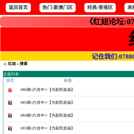
返回首页
热门:新澳门区
经典:香港区
表
《红姐论坛:07
记住我们:078800.
红姐
» 搜索
主题列表
状态
标题
086期≮六肖中≯ 【为彩民造福】
085期≮六肖中≯ 【为彩民造福】
084期≮六肖中≯ 【为彩民造福】
083期≮六肖中≯ 【为彩民造福】