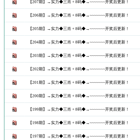
【207期】→实力◆三肖 + 8码◆→~~~~~~~开奖后更新！
【206期】→实力◆三肖 + 8码◆→~~~~~~~开奖后更新！
【205期】→实力◆三肖 + 8码◆→~~~~~~~开奖后更新！
【204期】→实力◆三肖 + 8码◆→~~~~~~~开奖后更新！
【203期】→实力◆三肖 + 8码◆→~~~~~~~开奖后更新！
【202期】→实力◆三肖 + 8码◆→~~~~~~~开奖后更新！
【201期】→实力◆三肖 + 8码◆→~~~~~~~开奖后更新！
【200期】→实力◆三肖 + 8码◆→~~~~~~~开奖后更新！
【199期】→实力◆三肖 + 8码◆→~~~~~~~开奖后更新！
【198期】→实力◆三肖 + 8码◆→~~~~~~~开奖后更新！
【197期】→实力◆三肖 + 8码◆→~~~~~~~开奖后更新！