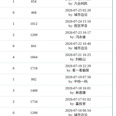
1
654
by: 六合码民
2026-07-25 02:20
0
468
by: 城市边沿
2026-07-24 15:10
1
1012
by: 雨宫琴音
2026-07-23 16:17
2
1209
by: 冯永健
2026-07-22 10:40
0
841
by: 城市边沿
2026-07-21 16:25
4
1664
by: 刘岐山
2026-07-19 22:29
6
1718
by: 看一看极限
2026-07-19 07:50
1
992
by: 中特一码
2026-07-18 16:01
3
1468
by: 林惠珊
2026-07-17 01:02
2
1734
by: 赢投资
2026-07-16 06:54
0
1298
by: 城市边沿