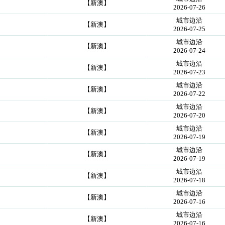
【新澳】
2026-07-26
城市边沿
【新澳】
2026-07-25
城市边沿
【新澳】
2026-07-24
城市边沿
【新澳】
2026-07-23
城市边沿
【新澳】
2026-07-22
城市边沿
【新澳】
2026-07-20
城市边沿
【新澳】
2026-07-19
城市边沿
【新澳】
2026-07-19
城市边沿
【新澳】
2026-07-18
城市边沿
【新澳】
2026-07-16
城市边沿
【新澳】
2026-07-16