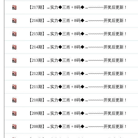
【217期】→实力◆三肖 + 8码◆→~~~~~~~开奖后更新！
【216期】→实力◆三肖 + 8码◆→~~~~~~~开奖后更新！
【215期】→实力◆三肖 + 8码◆→~~~~~~~开奖后更新！
【214期】→实力◆三肖 + 8码◆→~~~~~~~开奖后更新！
【213期】→实力◆三肖 + 8码◆→~~~~~~~开奖后更新！
【212期】→实力◆三肖 + 8码◆→~~~~~~~开奖后更新！
【211期】→实力◆三肖 + 8码◆→~~~~~~~开奖后更新！
【210期】→实力◆三肖 + 8码◆→~~~~~~~开奖后更新！
【209期】→实力◆三肖 + 8码◆→~~~~~~~开奖后更新！
【208期】→实力◆三肖 + 8码◆→~~~~~~~开奖后更新！