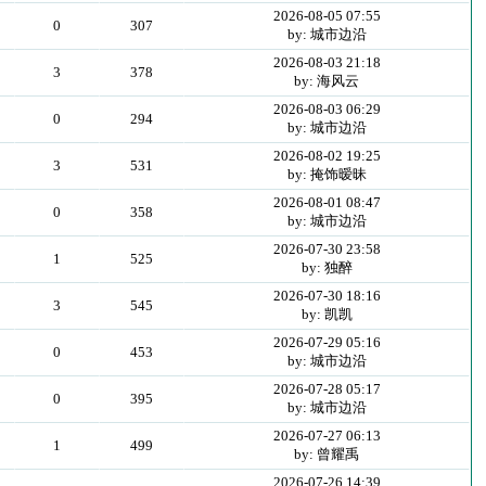
2026-08-05 07:55
0
307
by: 城市边沿
2026-08-03 21:18
3
378
by: 海风云
2026-08-03 06:29
0
294
by: 城市边沿
2026-08-02 19:25
3
531
by: 掩饰暧昧
2026-08-01 08:47
0
358
by: 城市边沿
2026-07-30 23:58
1
525
by: 独醉
2026-07-30 18:16
3
545
by: 凯凯
2026-07-29 05:16
0
453
by: 城市边沿
2026-07-28 05:17
0
395
by: 城市边沿
2026-07-27 06:13
1
499
by: 曾耀禹
2026-07-26 14:39