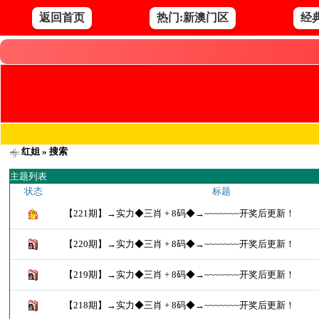
返回首页
热门:新澳门区
经
红姐
» 搜索
主题列表
状态
标题
【221期】→实力◆三肖 + 8码◆→~~~~~~~开奖后更新！
【220期】→实力◆三肖 + 8码◆→~~~~~~~开奖后更新！
【219期】→实力◆三肖 + 8码◆→~~~~~~~开奖后更新！
【218期】→实力◆三肖 + 8码◆→~~~~~~~开奖后更新！