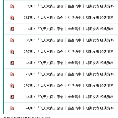
083期：『飞天六肖』原创【 叁叁码中 】期期发表 经典资料
082期：『飞天六肖』原创【 叁叁码中 】期期发表 经典资料
081期：『飞天六肖』原创【 叁叁码中 】期期发表 经典资料
080期：『飞天六肖』原创【 叁叁码中 】期期发表 经典资料
079期：『飞天六肖』原创【 叁叁码中 】期期发表 经典资料
078期：『飞天六肖』原创【 叁叁码中 】期期发表 经典资料
077期：『飞天六肖』原创【 叁叁码中 】期期发表 经典资料
076期：『飞天六肖』原创【 叁叁码中 】期期发表 经典资料
075期：『飞天六肖』原创【 叁叁码中 】期期发表 经典资料
074期：『飞天六肖』原创【 叁叁码中 】期期发表 经典资料