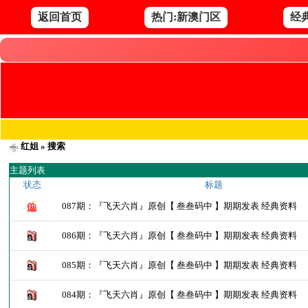
返回首页
热门:新澳门区
经
红姐
» 搜索
主题列表
状态
标题
087期：『飞天六肖』原创【 叁叁码中 】期期发表 经典资料
086期：『飞天六肖』原创【 叁叁码中 】期期发表 经典资料
085期：『飞天六肖』原创【 叁叁码中 】期期发表 经典资料
084期：『飞天六肖』原创【 叁叁码中 】期期发表 经典资料