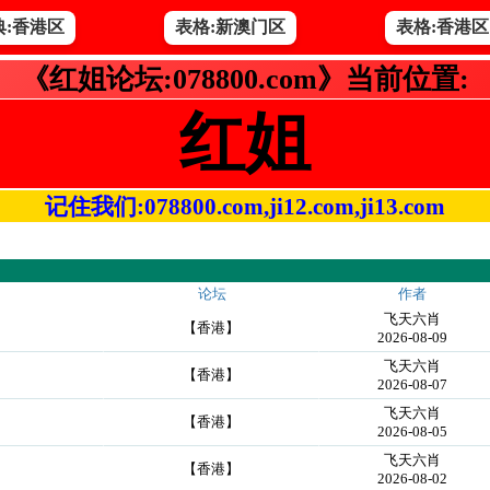
典:香港区
表格:新澳门区
表格:香港区
《红姐论坛:078800.com》当前位置:
红姐
记住我们:078800.com,ji12.com,ji13.com
论坛
作者
飞天六肖
【香港】
2026-08-09
飞天六肖
【香港】
2026-08-07
飞天六肖
【香港】
2026-08-05
飞天六肖
【香港】
2026-08-02