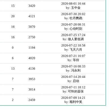
2026-08-01 16:44
15
3420
by: 玉中金
2026-07-30 20:02
20
4121
by: 牡丹鹦鹉
2026-07-28 08:31
16
5070
by: 心动时刻
2026-07-25 17:24
16
2750
by: 做人要低调
2026-07-22 18:58
0
1194
by: 飞天六肖
2026-07-21 16:07
6
4020
by: 等待
2026-07-16 08:33
13
4136
by: 冯永利
2026-07-14 20:44
7
3953
by: 启动
2026-07-11 18:12
7
3014
by: 可怜的嚣张
2026-07-09 14:21
2
2459
by: 顺利中奖