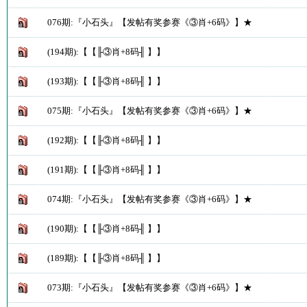
076期:『小石头』【发帖有奖参赛《③肖+6码》】★
(194期):【【╟③肖+8码╢ 】】
(193期):【【╟③肖+8码╢ 】】
075期:『小石头』【发帖有奖参赛《③肖+6码》】★
(192期):【【╟③肖+8码╢ 】】
(191期):【【╟③肖+8码╢ 】】
074期:『小石头』【发帖有奖参赛《③肖+6码》】★
(190期):【【╟③肖+8码╢ 】】
(189期):【【╟③肖+8码╢ 】】
073期:『小石头』【发帖有奖参赛《③肖+6码》】★