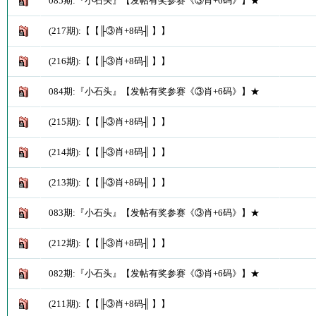
085期:『小石头』【发帖有奖参赛《③肖+6码》】★
(217期):【【╟③肖+8码╢ 】】
(216期):【【╟③肖+8码╢ 】】
084期:『小石头』【发帖有奖参赛《③肖+6码》】★
(215期):【【╟③肖+8码╢ 】】
(214期):【【╟③肖+8码╢ 】】
(213期):【【╟③肖+8码╢ 】】
083期:『小石头』【发帖有奖参赛《③肖+6码》】★
(212期):【【╟③肖+8码╢ 】】
082期:『小石头』【发帖有奖参赛《③肖+6码》】★
(211期):【【╟③肖+8码╢ 】】