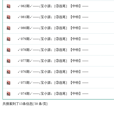
↙082期↙------↓宝小源↓［③连尾］【中特】------
↙081期↙------↓宝小源↓［③连尾］【中特】------
↙080期↙------↓宝小源↓［③连尾］【中特】------
↙079期↙------↓宝小源↓［③连尾］【中特】------
↙078期↙------↓宝小源↓［③连尾］【中特】------
↙077期↙------↓宝小源↓［③连尾］【中特】------
↙076期↙------↓宝小源↓［③连尾］【中特】------
↙075期↙------↓宝小源↓［③连尾］【中特】------
↙074期↙------↓宝小源↓［③连尾］【中特】------
共搜索到了13条信息[ 50 条/页]