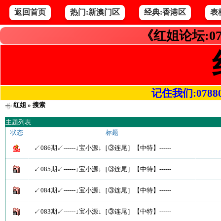
返回首页
热门:新澳门区
经典:香港区
表
《红姐论坛:07
记住我们:078800.
红姐
» 搜索
主题列表
状态
标题
↙086期↙------↓宝小源↓［③连尾］【中特】------
↙085期↙------↓宝小源↓［③连尾］【中特】------
↙084期↙------↓宝小源↓［③连尾］【中特】------
↙083期↙------↓宝小源↓［③连尾］【中特】------