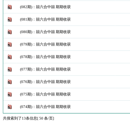
(082期)：囍六合中囍 期期收获
(081期)：囍六合中囍 期期收获
(080期)：囍六合中囍 期期收获
(079期)：囍六合中囍 期期收获
(078期)：囍六合中囍 期期收获
(077期)：囍六合中囍 期期收获
(076期)：囍六合中囍 期期收获
(075期)：囍六合中囍 期期收获
(074期)：囍六合中囍 期期收获
共搜索到了13条信息[ 50 条/页]