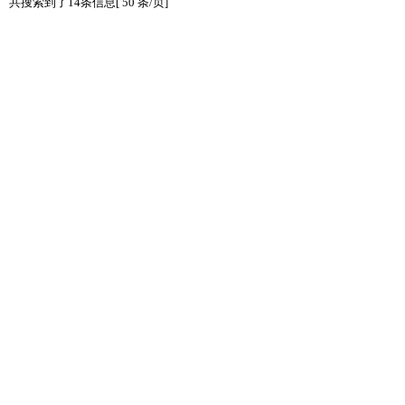
共搜索到了14条信息[ 50 条/页]