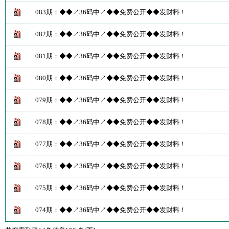
083期：◆◆↗36码中↗◆◆免费公开◆◆发财料！
082期：◆◆↗36码中↗◆◆免费公开◆◆发财料！
081期：◆◆↗36码中↗◆◆免费公开◆◆发财料！
080期：◆◆↗36码中↗◆◆免费公开◆◆发财料！
079期：◆◆↗36码中↗◆◆免费公开◆◆发财料！
078期：◆◆↗36码中↗◆◆免费公开◆◆发财料！
077期：◆◆↗36码中↗◆◆免费公开◆◆发财料！
076期：◆◆↗36码中↗◆◆免费公开◆◆发财料！
075期：◆◆↗36码中↗◆◆免费公开◆◆发财料！
074期：◆◆↗36码中↗◆◆免费公开◆◆发财料！