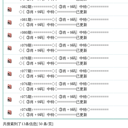
↑082期↑=========◇〖③肖 + 9码〗中特◇=========
◇〖③肖 + 9码〗中特◇=========已更新
↑081期↑=========◇〖③肖 + 9码〗中特◇=========
◇〖③肖 + 9码〗中特◇=========已更新
↑080期↑=========◇〖③肖 + 9码〗中特◇=========
◇〖③肖 + 9码〗中特◇=========已更新
↑079期↑=========◇〖③肖 + 9码〗中特◇=========
◇〖③肖 + 9码〗中特◇=========已更新
↑078期↑=========◇〖③肖 + 9码〗中特◇=========
◇〖③肖 + 9码〗中特◇=========已更新
↑077期↑=========◇〖③肖 + 9码〗中特◇=========
◇〖③肖 + 9码〗中特◇=========已更新
↑076期↑=========◇〖③肖 + 9码〗中特◇=========
◇〖③肖 + 9码〗中特◇=========已更新
↑075期↑=========◇〖③肖 + 9码〗中特◇=========
◇〖③肖 + 9码〗中特◇=========已更新
↑074期↑=========◇〖③肖 + 9码〗中特◇=========
◇〖③肖 + 9码〗中特◇=========已更新
共搜索到了13条信息[ 50 条/页]