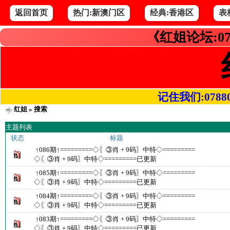
返回首页
热门:新澳门区
经典:香港区
表
《红姐论坛:07
记住我们:078800.
红姐
» 搜索
主题列表
状态
标题
↑086期↑=========◇〖③肖 + 9码〗中特◇=========
◇〖③肖 + 9码〗中特◇=========已更新
↑085期↑=========◇〖③肖 + 9码〗中特◇=========
◇〖③肖 + 9码〗中特◇=========已更新
↑084期↑=========◇〖③肖 + 9码〗中特◇=========
◇〖③肖 + 9码〗中特◇=========已更新
↑083期↑=========◇〖③肖 + 9码〗中特◇=========
◇〖③肖 + 9码〗中特◇=========已更新