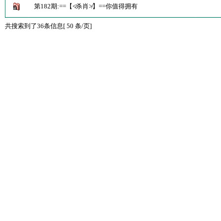
第182期:==【≮杀肖≯】==你值得拥有
共搜索到了36条信息[ 50 条/页]