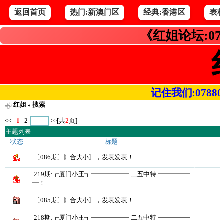
返回首页
热门:新澳门区
经典:香港区
表
《红姐论坛:07
记住我们:078800.
红姐
» 搜索
<<
1
2
>>
[共
2
页]
主题列表
状态
标题
〔086期〕〖合大小〗，发表发表！
219期:┏厦门小王┓━━━━━━ 二五中特 ━━━━━
━！
〔085期〕〖合大小〗，发表发表！
218期:┏厦门小王┓━━━━━━ 二五中特 ━━━━━