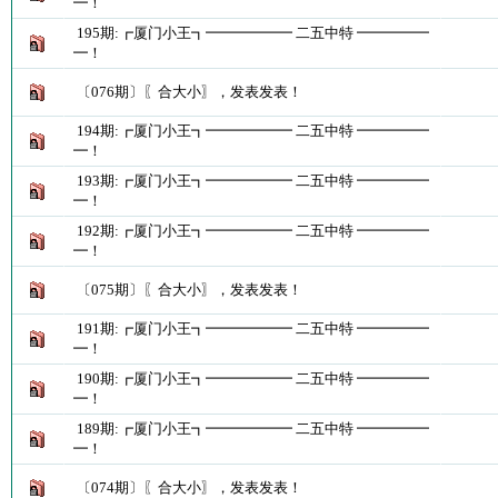
━！
195期:┏厦门小王┓━━━━━━ 二五中特 ━━━━━
━！
〔076期〕〖合大小〗，发表发表！
194期:┏厦门小王┓━━━━━━ 二五中特 ━━━━━
━！
193期:┏厦门小王┓━━━━━━ 二五中特 ━━━━━
━！
192期:┏厦门小王┓━━━━━━ 二五中特 ━━━━━
━！
〔075期〕〖合大小〗，发表发表！
191期:┏厦门小王┓━━━━━━ 二五中特 ━━━━━
━！
190期:┏厦门小王┓━━━━━━ 二五中特 ━━━━━
━！
189期:┏厦门小王┓━━━━━━ 二五中特 ━━━━━
━！
〔074期〕〖合大小〗，发表发表！