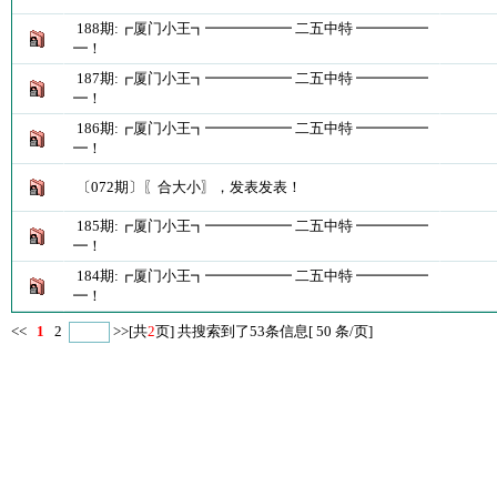
188期:┏厦门小王┓━━━━━━ 二五中特 ━━━━━
━！
187期:┏厦门小王┓━━━━━━ 二五中特 ━━━━━
━！
186期:┏厦门小王┓━━━━━━ 二五中特 ━━━━━
━！
〔072期〕〖合大小〗，发表发表！
185期:┏厦门小王┓━━━━━━ 二五中特 ━━━━━
━！
184期:┏厦门小王┓━━━━━━ 二五中特 ━━━━━
━！
<<
1
2
>>
[共
2
页] 共搜索到了53条信息[ 50 条/页]