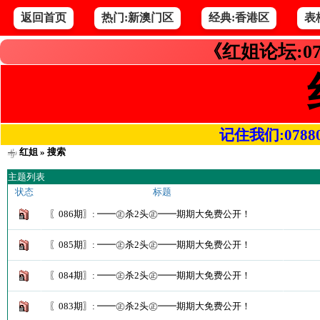
返回首页
热门:新澳门区
经典:香港区
表
《红姐论坛:07
记住我们:078800.
红姐
» 搜索
主题列表
状态
标题
〖086期〗: ━━㊣杀2头㊣━━期期大免费公开！
〖085期〗: ━━㊣杀2头㊣━━期期大免费公开！
〖084期〗: ━━㊣杀2头㊣━━期期大免费公开！
〖083期〗: ━━㊣杀2头㊣━━期期大免费公开！