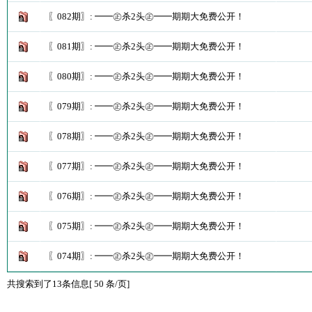
〖082期〗: ━━㊣杀2头㊣━━期期大免费公开！
〖081期〗: ━━㊣杀2头㊣━━期期大免费公开！
〖080期〗: ━━㊣杀2头㊣━━期期大免费公开！
〖079期〗: ━━㊣杀2头㊣━━期期大免费公开！
〖078期〗: ━━㊣杀2头㊣━━期期大免费公开！
〖077期〗: ━━㊣杀2头㊣━━期期大免费公开！
〖076期〗: ━━㊣杀2头㊣━━期期大免费公开！
〖075期〗: ━━㊣杀2头㊣━━期期大免费公开！
〖074期〗: ━━㊣杀2头㊣━━期期大免费公开！
共搜索到了13条信息[ 50 条/页]