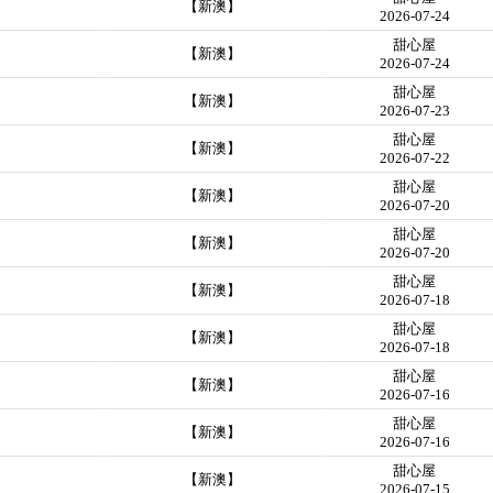
【新澳】
2026-07-24
甜心屋
【新澳】
2026-07-24
甜心屋
【新澳】
2026-07-23
甜心屋
【新澳】
2026-07-22
甜心屋
【新澳】
2026-07-20
甜心屋
【新澳】
2026-07-20
甜心屋
【新澳】
2026-07-18
甜心屋
【新澳】
2026-07-18
甜心屋
【新澳】
2026-07-16
甜心屋
【新澳】
2026-07-16
甜心屋
【新澳】
2026-07-15