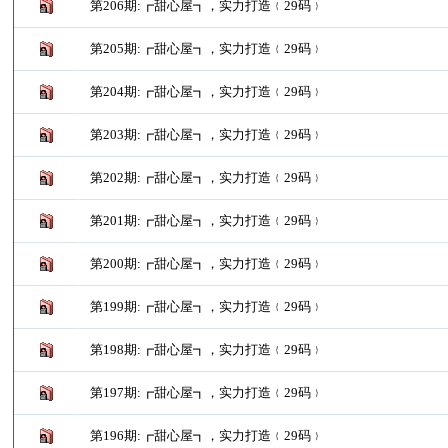
第206期:┏甜心屋┓，实力打造﹛29码﹜
第205期:┏甜心屋┓，实力打造﹛29码﹜
第204期:┏甜心屋┓，实力打造﹛29码﹜
第203期:┏甜心屋┓，实力打造﹛29码﹜
第202期:┏甜心屋┓，实力打造﹛29码﹜
第201期:┏甜心屋┓，实力打造﹛29码﹜
第200期:┏甜心屋┓，实力打造﹛29码﹜
第199期:┏甜心屋┓，实力打造﹛29码﹜
第198期:┏甜心屋┓，实力打造﹛29码﹜
第197期:┏甜心屋┓，实力打造﹛29码﹜
第196期:┏甜心屋┓，实力打造﹛29码﹜