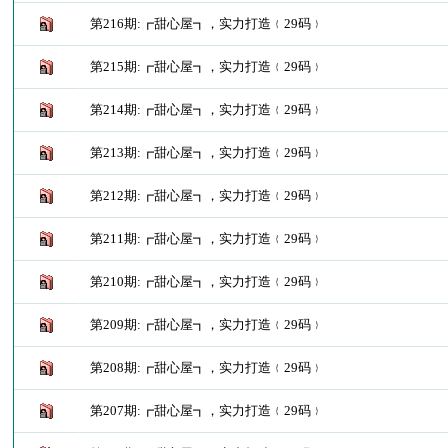
第216期:┏甜心屋┓，实力打造﹛29码﹜
第215期:┏甜心屋┓，实力打造﹛29码﹜
第214期:┏甜心屋┓，实力打造﹛29码﹜
第213期:┏甜心屋┓，实力打造﹛29码﹜
第212期:┏甜心屋┓，实力打造﹛29码﹜
第211期:┏甜心屋┓，实力打造﹛29码﹜
第210期:┏甜心屋┓，实力打造﹛29码﹜
第209期:┏甜心屋┓，实力打造﹛29码﹜
第208期:┏甜心屋┓，实力打造﹛29码﹜
第207期:┏甜心屋┓，实力打造﹛29码﹜