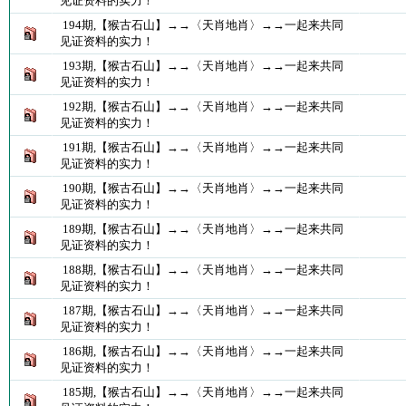
见证资料的实力！
194期,【猴古石山】→→〈天肖地肖〉→→一起来共同
见证资料的实力！
193期,【猴古石山】→→〈天肖地肖〉→→一起来共同
见证资料的实力！
192期,【猴古石山】→→〈天肖地肖〉→→一起来共同
见证资料的实力！
191期,【猴古石山】→→〈天肖地肖〉→→一起来共同
见证资料的实力！
190期,【猴古石山】→→〈天肖地肖〉→→一起来共同
见证资料的实力！
189期,【猴古石山】→→〈天肖地肖〉→→一起来共同
见证资料的实力！
188期,【猴古石山】→→〈天肖地肖〉→→一起来共同
见证资料的实力！
187期,【猴古石山】→→〈天肖地肖〉→→一起来共同
见证资料的实力！
186期,【猴古石山】→→〈天肖地肖〉→→一起来共同
见证资料的实力！
185期,【猴古石山】→→〈天肖地肖〉→→一起来共同