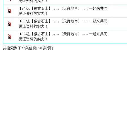
见证资料的实力！
184期,【猴古石山】→→〈天肖地肖〉→→一起来共同
见证资料的实力！
183期,【猴古石山】→→〈天肖地肖〉→→一起来共同
见证资料的实力！
182期,【猴古石山】→→〈天肖地肖〉→→一起来共同
见证资料的实力！
共搜索到了37条信息[ 50 条/页]