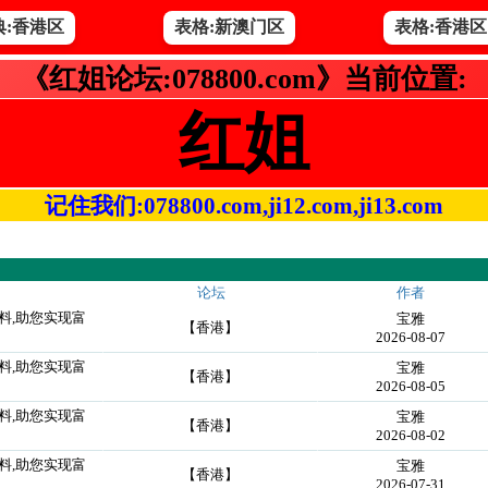
典:香港区
表格:新澳门区
表格:香港区
《红姐论坛:078800.com》当前位置:
红姐
记住我们:078800.com,ji12.com,ji13.com
论坛
作者
猛料,助您实现富
宝雅
【香港】
2026-08-07
猛料,助您实现富
宝雅
【香港】
2026-08-05
猛料,助您实现富
宝雅
【香港】
2026-08-02
猛料,助您实现富
宝雅
【香港】
2026-07-31