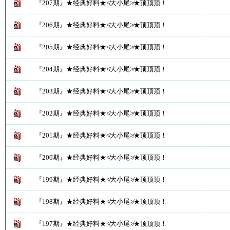
『207期』★经典好料★≮大小尾≯★顶顶顶！
『206期』★经典好料★≮大小尾≯★顶顶顶！
『205期』★经典好料★≮大小尾≯★顶顶顶！
『204期』★经典好料★≮大小尾≯★顶顶顶！
『203期』★经典好料★≮大小尾≯★顶顶顶！
『202期』★经典好料★≮大小尾≯★顶顶顶！
『201期』★经典好料★≮大小尾≯★顶顶顶！
『200期』★经典好料★≮大小尾≯★顶顶顶！
『199期』★经典好料★≮大小尾≯★顶顶顶！
『198期』★经典好料★≮大小尾≯★顶顶顶！
『197期』★经典好料★≮大小尾≯★顶顶顶！