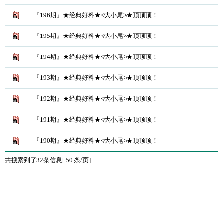
『196期』★经典好料★≮大小尾≯★顶顶顶！
『195期』★经典好料★≮大小尾≯★顶顶顶！
『194期』★经典好料★≮大小尾≯★顶顶顶！
『193期』★经典好料★≮大小尾≯★顶顶顶！
『192期』★经典好料★≮大小尾≯★顶顶顶！
『191期』★经典好料★≮大小尾≯★顶顶顶！
『190期』★经典好料★≮大小尾≯★顶顶顶！
共搜索到了32条信息[ 50 条/页]