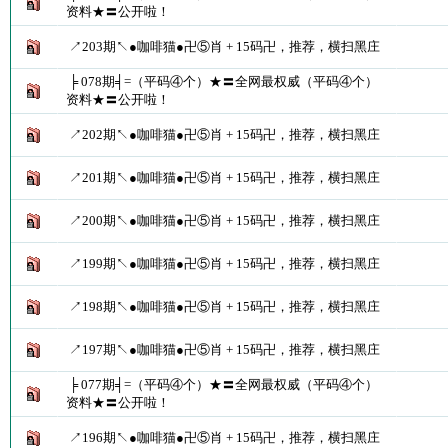
资料★〓公开啦！
↗203期↖●咖啡猫●卍⑤肖 + 15码卍，推荐，横扫黑庄
╞ 078期╡=（平码④个）★〓全网最权威（平码④个）
资料★〓公开啦！
↗202期↖●咖啡猫●卍⑤肖 + 15码卍，推荐，横扫黑庄
↗201期↖●咖啡猫●卍⑤肖 + 15码卍，推荐，横扫黑庄
↗200期↖●咖啡猫●卍⑤肖 + 15码卍，推荐，横扫黑庄
↗199期↖●咖啡猫●卍⑤肖 + 15码卍，推荐，横扫黑庄
↗198期↖●咖啡猫●卍⑤肖 + 15码卍，推荐，横扫黑庄
↗197期↖●咖啡猫●卍⑤肖 + 15码卍，推荐，横扫黑庄
╞ 077期╡=（平码④个）★〓全网最权威（平码④个）
资料★〓公开啦！
↗196期↖●咖啡猫●卍⑤肖 + 15码卍，推荐，横扫黑庄