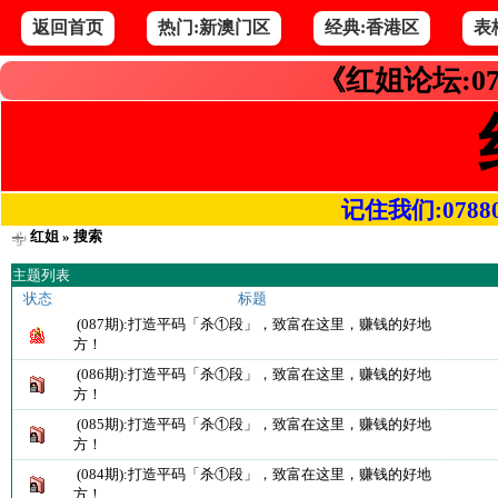
返回首页
热门:新澳门区
经典:香港区
表
《红姐论坛:07
记住我们:078800.
红姐
» 搜索
主题列表
状态
标题
(087期):打造平码「杀①段」，致富在这里，赚钱的好地
方！
(086期):打造平码「杀①段」，致富在这里，赚钱的好地
方！
(085期):打造平码「杀①段」，致富在这里，赚钱的好地
方！
(084期):打造平码「杀①段」，致富在这里，赚钱的好地
方！