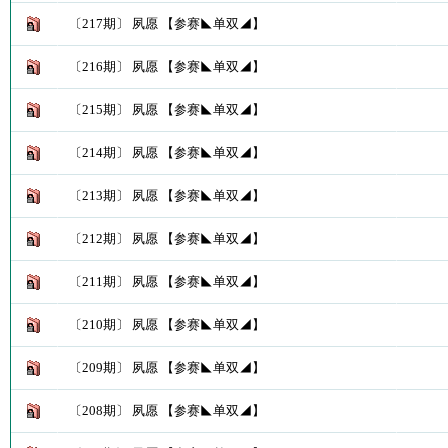
〔217期〕 夙愿 【参赛◣单双◢】
〔216期〕 夙愿 【参赛◣单双◢】
〔215期〕 夙愿 【参赛◣单双◢】
〔214期〕 夙愿 【参赛◣单双◢】
〔213期〕 夙愿 【参赛◣单双◢】
〔212期〕 夙愿 【参赛◣单双◢】
〔211期〕 夙愿 【参赛◣单双◢】
〔210期〕 夙愿 【参赛◣单双◢】
〔209期〕 夙愿 【参赛◣单双◢】
〔208期〕 夙愿 【参赛◣单双◢】