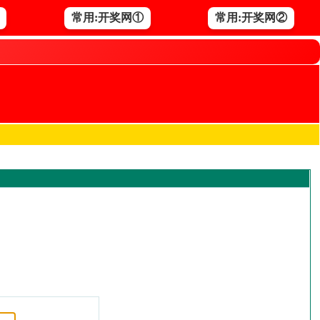
常用:开奖网①
常用:开奖网②