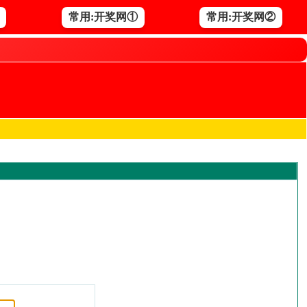
常用:开奖网①
常用:开奖网②