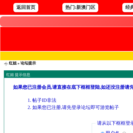
返回首页
热门:新澳门区
经
红姐
» 论坛提示
红姐 提示信息
如果您已注册会员,请直接在底下框框登陆,如还没注册请
帖子ID非法
如果您已注册,请先登录论坛即可游览帖子
请从以下框框登