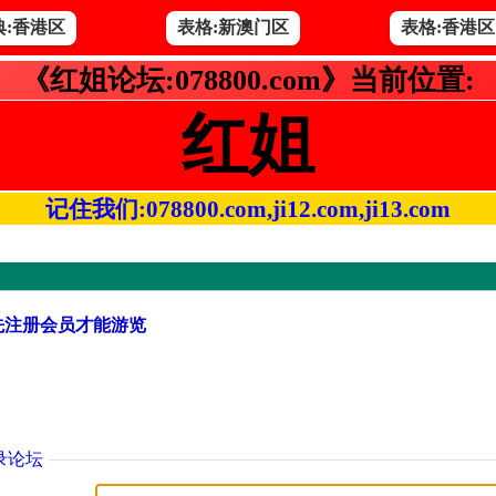
典:香港区
表格:新澳门区
表格:香港区
《红姐论坛:078800.com》当前位置:
红姐
记住我们:078800.com,ji12.com,ji13.com
先注册会员才能游览
录论坛