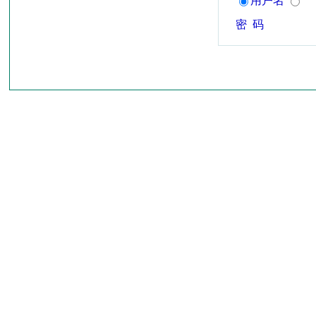
用户名
密 码