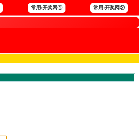
常用:开奖网①
常用:开奖网②