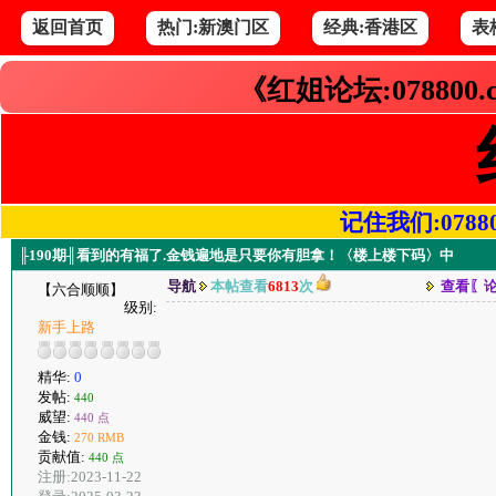
返回首页
热门:新澳门区
经典:香港区
表
《红姐论坛:078800
记住我们:078800.
╟190期╢看到的有福了.金钱遍地是只要你有胆拿！〈楼上楼下码〉中
导航
本帖查看
6813
次
查看〖
【六合顺顺】
级别:
新手上路
精华:
0
发帖:
440
威望:
440 点
金钱:
270 RMB
贡献值:
440 点
注册:2023-11-22