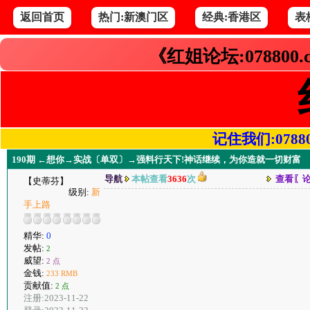
返回首页
热门:新澳门区
经典:香港区
表
《红姐论坛:078800
记住我们:078800.
190期 ←想你→实战〔单双〕→强料行天下!神话继续，为你造就一切财富
导航
本帖查看
3636
次
查看〖
【史蒂芬】
级别:
新
手上路
精华:
0
发帖:
2
威望:
2 点
金钱:
233 RMB
贡献值:
2 点
注册:2023-11-22