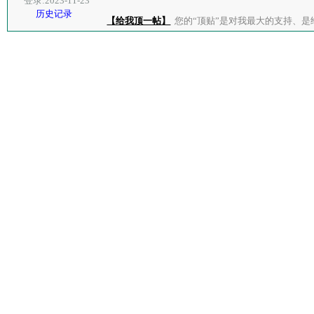
登录:2023-11-23
历史记录
【给我顶一帖】
您的“顶贴”是对我最大的支持、是给了我