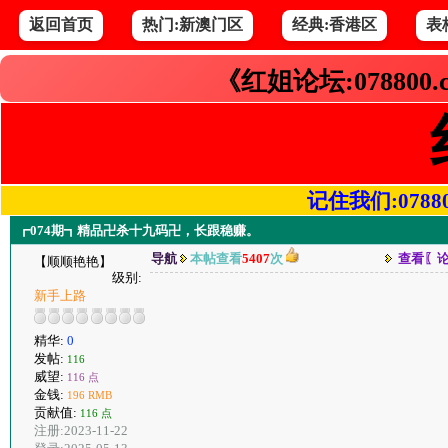
返回首页
热门:新澳门区
经典:香港区
表
《红姐论坛:078800
记住我们:078800.
┏074期┓精品卍杀十九码卍，长跟稳赚。
导航
本帖查看
5407
次
查看〖
【顺顺艳艳】
级别:
新手上路
精华:
0
发帖:
116
威望:
116 点
金钱:
196 RMB
贡献值:
116 点
注册:2023-11-22