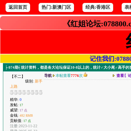
返回首页
热门:新澳门区
经典:香港区
表
《红姐论坛:078800
记住我们:078800.
╞ 074期╡统计资料，都是各大论坛保证10-8以上的，统计♂大小尾♂高手的
导航
本帖查看
7776
次
查看〖
【不二】
级别:
新手
上路
精华:
0
发帖:
17
威望:
17 点
金钱:
482 RMB
贡献值:
17 点
注册:2023-11-22