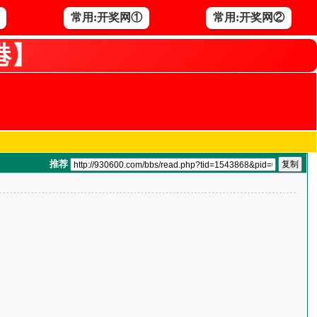
常用:开奖网①
常用:开奖网②
港】
推荐