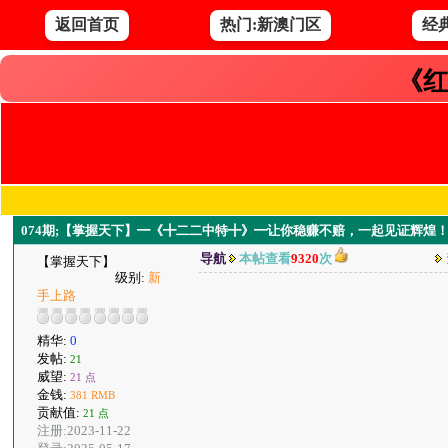
返回首页
热门:新澳门区
经
《红
074期;【掌握天下】━《╋二二中特╋》━让你稳赚不赔，一起见证辉煌
导航
本帖查看
9320
次
【掌握天下】
级别:
新
手上路
精华:
0
发帖:
21
威望:
21 点
金钱:
381 RMB
贡献值:
21 点
注册:2023-11-22