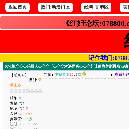
返回首页
热门:新澳门区
经典:香港区
表
《红姐论坛:078800
记住我们:078800.
074期.◇◇◇乐昌人◇◇◇【◇◇◇对决两肖◇◇◇】让赌彩的彩民省点钱
导航
本帖查看
9520
次
查看〖
【乐昌人】
级别:
新
手上路
精华:
0
发帖:
727
威望:
727 点
金钱:
332 RMB
贡献值:
727 点
注册:2023-11-22