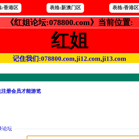
典:香港区
表格:新澳门区
表格:香港区
《红姐论坛:078800.com》当前位置:
红姐
记住我们:078800.com,ji12.com,ji13.com
先注册会员才能游览
录论坛