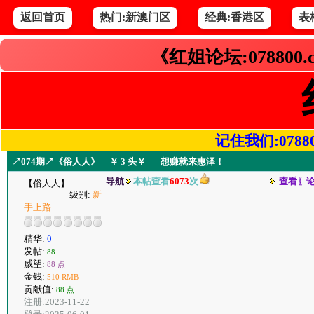
返回首页
热门:新澳门区
经典:香港区
表
《红姐论坛:078800
记住我们:078800.
↗074期↗《俗人人》==￥ 3 头￥===想赚就来惠泽！
导航
本帖查看
6073
次
查看〖
【俗人人】
级别:
新
手上路
精华:
0
发帖:
88
威望:
88 点
金钱:
510 RMB
贡献值:
88 点
注册:2023-11-22