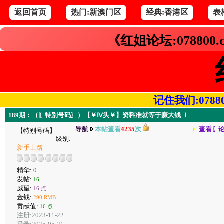
返回首页
热门:新澳门区
经典:香港区
表
《红姐论坛:078800
记住我们:078800.
189期：（〖特别号码〗）【￥Ⅳ头￥】资料准就等于赚大钱 ！
导航
本帖查看
4235
次
查看〖
【特别号码】
级别:
新手上路
精华:
0
发帖:
16
威望:
16 点
金钱:
290 RMB
贡献值:
16 点
注册:2023-11-22