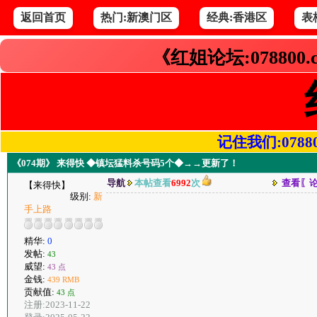
返回首页
热门:新澳门区
经典:香港区
表
《红姐论坛:078800
记住我们:078800.
《074期》 来得快 ◆镇坛猛料杀号码5个◆→→更新了！
导航
本帖查看
6992
次
查看〖
【来得快】
级别:
新
手上路
精华:
0
发帖:
43
威望:
43 点
金钱:
439 RMB
贡献值:
43 点
注册:2023-11-22