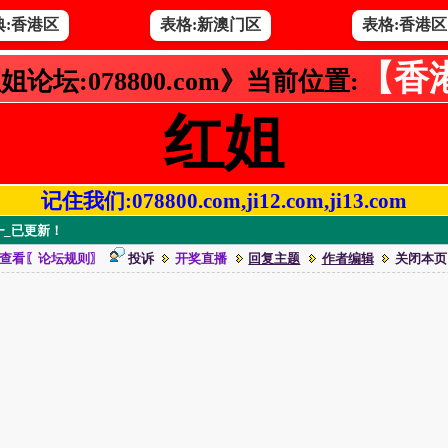
典:香港区
表格:新澳门区
表格:香港区
【香
姐论坛:078800.com》当前位置:
红姐
记住我们:078800.com,ji12.com,ji13.com
━_已更新！
查看〖论坛规则〗
投诉
开奖直播
回复主题
作者编辑
关闭本页