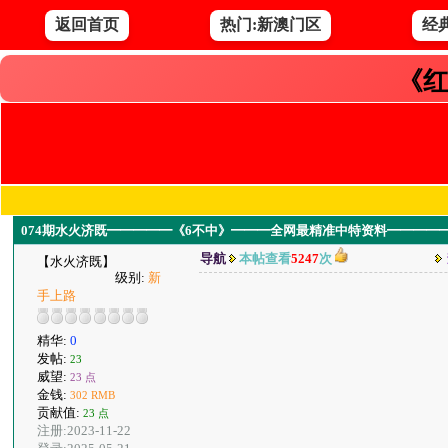
返回首页
热门:新澳门区
经
《红
074期水火济既━━━━━《6不中》━━━全网最精准中特资料━━━━
导航
本帖查看
5247
次
【水火济既】
级别:
新
手上路
精华:
0
发帖:
23
威望:
23 点
金钱:
302 RMB
贡献值:
23 点
注册:2023-11-22